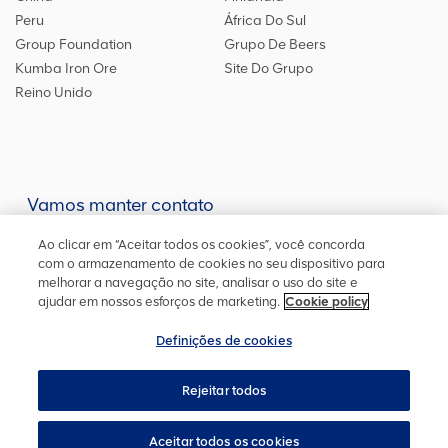
Peru
África Do Sul
Group Foundation
Grupo De Beers
Kumba Iron Ore
Site Do Grupo
Reino Unido
Vamos manter contato
Mantenha-se atualizado em nossas redes sociais ou entre em
Ao clicar em “Aceitar todos os cookies”, você concorda
contato
conosco
para outras informações
com o armazenamento de cookies no seu dispositivo para
melhorar a navegação no site, analisar o uso do site e
ajudar em nossos esforços de marketing.
Cookie policy
Definições de cookies
Mapa do site
Política de cookies
Definições de cookies
Privacidade
Acessibilidade
Termos e condições
Rejeitar todos
YourVoice
Cadastre-se para receber alertas
Copyright ©
2026
Aceitar todos os cookies