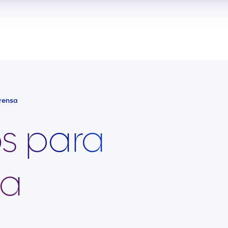
rensa
s para
sa