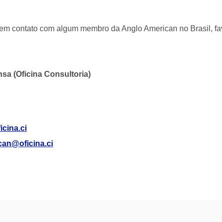
em contato com algum membro da Anglo American no Brasil, favo
sa (Oficina Consultoria)
cina.ci
an@oficina.ci