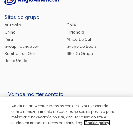
Sites do grupo
Australia
Chile
China
Finlândia
Peru
África Do Sul
Group Foundation
Grupo De Beers
Kumba Iron Ore
Site Do Grupo
Reino Unido
Vamos manter contato
Mantenha-se atualizado em nossas redes sociais ou entre em
Ao clicar em “Aceitar todos os cookies”, você concorda
contato
conosco
para outras informações
com o armazenamento de cookies no seu dispositivo para
melhorar a navegação no site, analisar o uso do site e
ajudar em nossos esforços de marketing.
Cookie policy