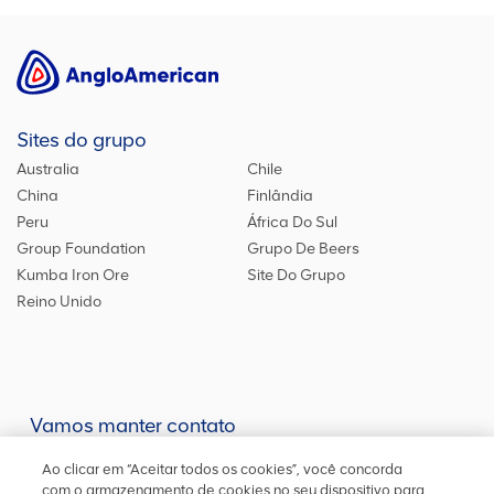
Sites do grupo
Australia
Chile
China
Finlândia
Peru
África Do Sul
Group Foundation
Grupo De Beers
Kumba Iron Ore
Site Do Grupo
Reino Unido
Vamos manter contato
Mantenha-se atualizado em nossas redes sociais ou entre em
Ao clicar em “Aceitar todos os cookies”, você concorda
contato
conosco
para outras informações
com o armazenamento de cookies no seu dispositivo para