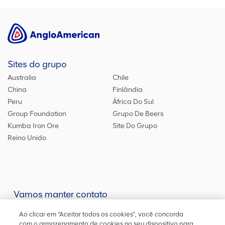
Sites do grupo
Australia
Chile
China
Finlândia
Peru
África Do Sul
Group Foundation
Grupo De Beers
Kumba Iron Ore
Site Do Grupo
Reino Unido
Vamos manter contato
Mantenha-se atualizado em nossas redes sociais ou entre em
Ao clicar em “Aceitar todos os cookies”, você concorda
contato
conosco
para outras informações
com o armazenamento de cookies no seu dispositivo para