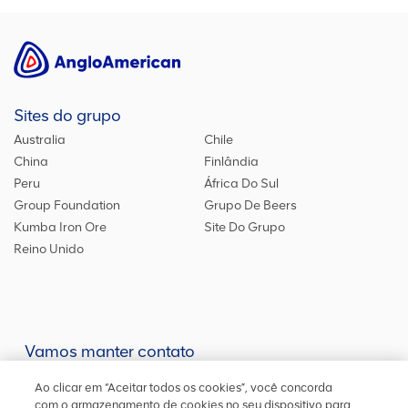
Sites do grupo
Australia
Chile
China
Finlândia
Peru
África Do Sul
Group Foundation
Grupo De Beers
Kumba Iron Ore
Site Do Grupo
Reino Unido
Vamos manter contato
Mantenha-se atualizado em nossas redes sociais ou entre em
Ao clicar em “Aceitar todos os cookies”, você concorda
contato
conosco
para outras informações
com o armazenamento de cookies no seu dispositivo para