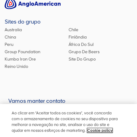
Sites do grupo
Australia
Chile
China
Finlândia
Peru
África Do Sul
Group Foundation
Grupo De Beers
Kumba Iron Ore
Site Do Grupo
Reino Unido
Vamos manter contato
Mantenha-se atualizado em nossas redes sociais ou entre em
Ao clicar em “Aceitar todos os cookies”, você concorda
contato
conosco
para outras informações
com o armazenamento de cookies no seu dispositivo para
melhorar a navegação no site, analisar o uso do site e
ajudar em nossos esforços de marketing.
Cookie policy