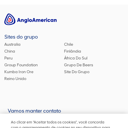
Sites do grupo
Australia
Chile
China
Finlândia
Peru
África Do Sul
Group Foundation
Grupo De Beers
Kumba Iron Ore
Site Do Grupo
Reino Unido
Vamos manter contato
Mantenha-se atualizado em nossas redes sociais ou entre em
Ao clicar em “Aceitar todos os cookies”, você concorda
contato
conosco
para outras informações
com o armazenamento de cookies no seu dispositivo para