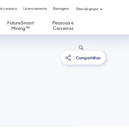
le conosco
Licenciamento
Barragem
Sites do grupo
FutureSmart
Pessoas e
Mining™
Carreiras
Compartilhar