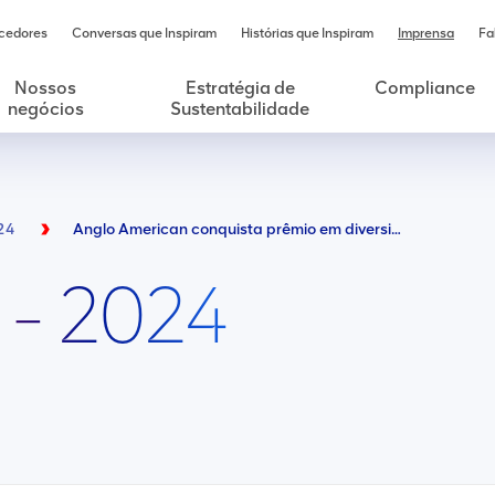
cedores
Conversas que Inspiram
Histórias que Inspiram
Imprensa
Fa
Nossos
Estratégia de
Compliance
negócios
Sustentabilidade
24
Anglo American conquista prêmio em diversidade, equidade e inclusão
 - 2024