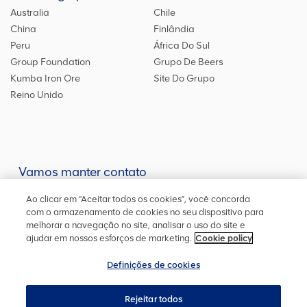
Australia
Chile
China
Finlândia
Peru
África Do Sul
Group Foundation
Grupo De Beers
Kumba Iron Ore
Site Do Grupo
Reino Unido
Vamos manter contato
Mantenha-se atualizado em nossas redes sociais ou entre em
Ao clicar em “Aceitar todos os cookies”, você concorda
contato
conosco
para outras informações
com o armazenamento de cookies no seu dispositivo para
melhorar a navegação no site, analisar o uso do site e
ajudar em nossos esforços de marketing.
Cookie policy
Definições de cookies
Mapa do site
Política de cookies
Definições de cookies
Privacidade
Acessibilidade
Termos e condições
Rejeitar todos