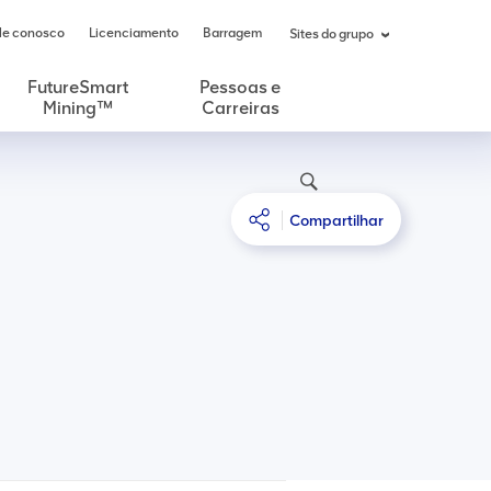
le conosco
Licenciamento
Barragem
Sites do grupo
FutureSmart
Pessoas e
Mining™
Carreiras
Compartilhar