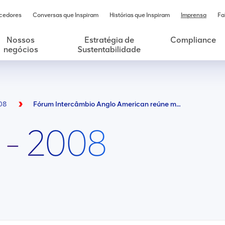
cedores
Conversas que Inspiram
Histórias que Inspiram
Imprensa
Fa
Nossos
Estratégia de
Compliance
negócios
Sustentabilidade
08
Fórum Intercâmbio Anglo American reúne mais de 100 pessoas em Barro Alto (Niquel)
 - 2008