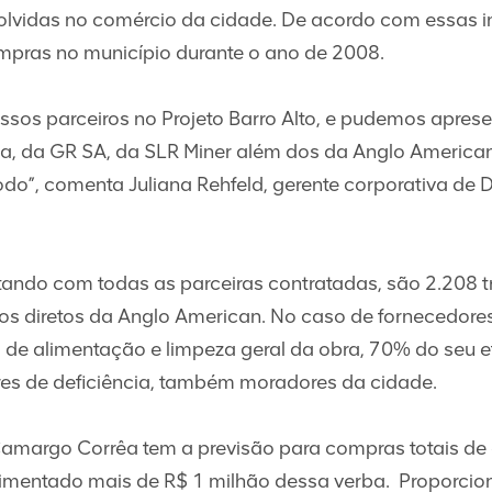
lvidas no comércio da cidade. De acordo com essas ins
mpras no município durante o ano de 2008.
ssos parceiros no Projeto Barro Alto, e pudemos apres
a, da GR SA, da SLR Miner além dos da Anglo Americ
”, comenta Juliana Rehfeld, gerente corporativa de 
ando com todas as parceiras contratadas, são 2.208 
dos diretos da Anglo American. No caso de fornecedore
o de alimentação e limpeza geral da obra, 70% do seu 
ores de deficiência, também moradores da cidade.
Camargo Corrêa tem a previsão para compras totais de 
vimentado mais de R$ 1 milhão dessa verba. Proporciona