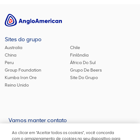
Sites do grupo
Australia
Chile
China
Finlândia
Peru
África Do Sul
Group Foundation
Grupo De Beers
Kumba Iron Ore
Site Do Grupo
Reino Unido
Vamos manter contato
Mantenha-se atualizado em nossas redes sociais ou entre em
Ao clicar em “Aceitar todos os cookies”, você concorda
contato
conosco
para outras informações
com o armazenamento de cookies no seu dispositivo para