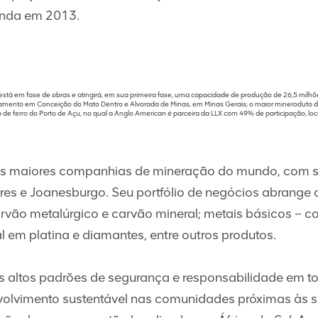
inda em 2013.
o está em fase de obras e atingirá, em sua primeira fase, uma capacidade de produção de 26,5 mil
iciamento em Conceição do Mato Dentro e Alvorada de Minas, em Minas Gerais; o maior minerodut
o de ferro do Porto de Açu, no qual a Anglo American é parceira da LLX com 49% de participação, lo
as maiores companhias de mineração do mundo, com s
es e Joanesburgo. Seu portfólio de negócios abrange 
rvão metalúrgico e carvão mineral; metais básicos – cob
al em platina e diamantes, entre outros produtos.
 altos padrões de segurança e responsabilidade em t
olvimento sustentável nas comunidades próximas às s