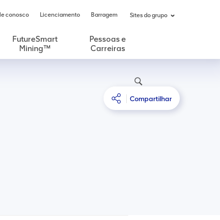
le conosco
Licenciamento
Barragem
Sites do grupo
FutureSmart
Pessoas e
Mining™
Carreiras
Compartilhar