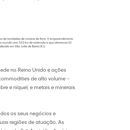
hões de toneladas de minério de ferro. O empreendimento
o do mundo com 525 km de extensão e que atravessa 32
calizado em São João de Barra (RJ).
ede no Reino Unido e ações
commodities de alto volume –
re e níquel; e metais e minerais
odos os seus negócios e
uas regiões de atuação. As