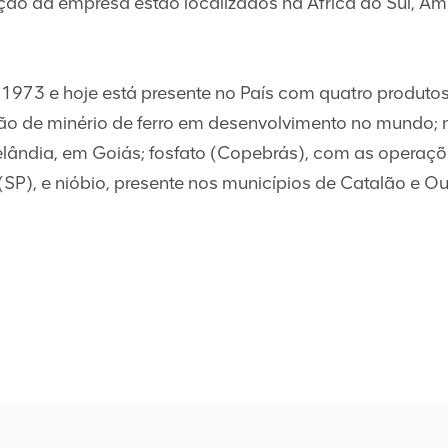
ão da empresa estão localizados na África do Sul, Amé
1973 e hoje está presente no País com quatro produtos:
ação de minério de ferro em desenvolvimento no mundo;
uelândia, em Goiás; fosfato (Copebrás), com as operaç
P), e nióbio, presente nos municípios de Catalão e Ou