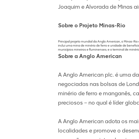
Joaquim e Alvorada de Minas a
Sobre o Projeto Minas-Rio
Principal projeto mundial da Anglo American, o Minas-Ri
inclui uma mina de minério de ferro e unidade de benef
municípios mineiros e fluminenses; e o terminal de minéri
Sobre a Anglo American
A Anglo American plc. é uma d
negociadas nas bolsas de Londr
minério de ferro e manganês, ca
preciosos – no qual é líder glob
A Anglo American adota os mais
localidades e promove o desenv