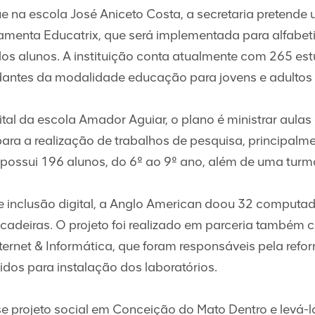
 na escola José Aniceto Costa, a secretaria pretende ut
ramenta Educatrix, que será implementada para alfabet
a dos alunos. A instituição conta atualmente com 265 e
dantes da modalidade educação para jovens e adultos
ital da escola Amador Aguiar, o plano é ministrar aulas
ara a realização de trabalhos de pesquisa, principalme
a possui 196 alunos, do 6º ao 9º ano, além de uma tur
de inclusão digital, a Anglo American doou 32 computad
 cadeiras. O projeto foi realizado em parceria também
rnet & Informática, que foram responsáveis pela refor
hidos para instalação dos laboratórios.
e projeto social em Conceição do Mato Dentro e levá-