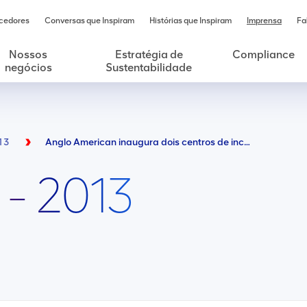
cedores
Conversas que Inspiram
Histórias que Inspiram
Imprensa
Fa
Nossos
Estratégia de
Compliance
negócios
Sustentabilidade
13
Anglo American inaugura dois centros de inclusão digital em Conceição do Mato Dentro
 - 2013