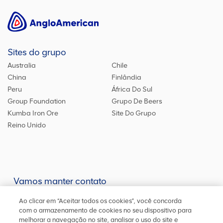
Sites do grupo
Australia
Chile
China
Finlândia
Peru
África Do Sul
Group Foundation
Grupo De Beers
Kumba Iron Ore
Site Do Grupo
Reino Unido
Vamos manter contato
Mantenha-se atualizado em nossas redes sociais ou entre em
Ao clicar em “Aceitar todos os cookies”, você concorda
contato
conosco
para outras informações
com o armazenamento de cookies no seu dispositivo para
melhorar a navegação no site, analisar o uso do site e