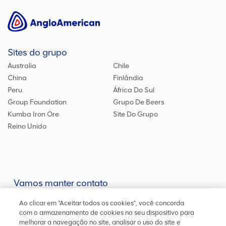
Sites do grupo
Australia
Chile
China
Finlândia
Peru
África Do Sul
Group Foundation
Grupo De Beers
Kumba Iron Ore
Site Do Grupo
Reino Unido
Vamos manter contato
Mantenha-se atualizado em nossas redes sociais ou entre em
Ao clicar em “Aceitar todos os cookies”, você concorda
contato
conosco
para outras informações
com o armazenamento de cookies no seu dispositivo para
melhorar a navegação no site, analisar o uso do site e