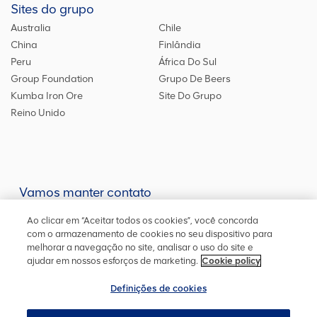
Sites do grupo
Australia
Chile
China
Finlândia
Peru
África Do Sul
Group Foundation
Grupo De Beers
Kumba Iron Ore
Site Do Grupo
Reino Unido
Vamos manter contato
Mantenha-se atualizado em nossas redes sociais ou entre em
Ao clicar em “Aceitar todos os cookies”, você concorda
contato
conosco
para outras informações
com o armazenamento de cookies no seu dispositivo para
melhorar a navegação no site, analisar o uso do site e
ajudar em nossos esforços de marketing.
Cookie policy
Definições de cookies
Mapa do site
Política de cookies
Definições de cookies