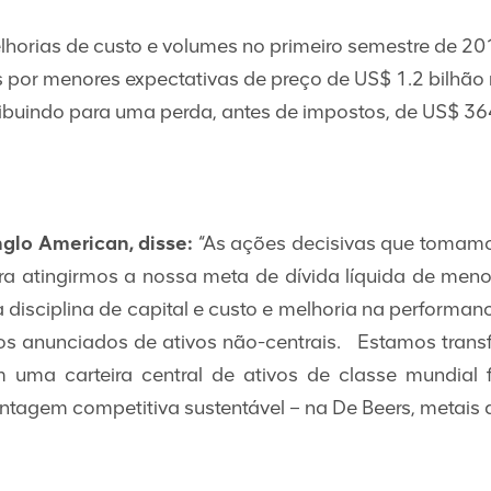
lhorias de custo e volumes no primeiro semestre de 2
por menores expectativas de preço de US$ 1.2 bilhão r
ibuindo para uma perda, antes de impostos, de US$ 36
nglo American, disse:
“As ações decisivas que tomamos
atingirmos a nossa meta de dívida líquida de menos
disciplina de capital e custo e melhoria na performan
os anunciados de ativos não-centrais. Estamos tra
m uma carteira central de ativos de classe mundia
gem competitiva sustentável – na De Beers, metais do