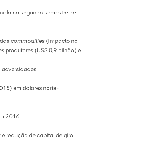
luído no segundo semestre de
 das
commodities
(Impacto no
s produtores (US$ 0,9 bilhão) e
 adversidades:
2015) em dólares norte-
 em 2016
x
e redução de capital de giro