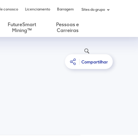
le conosco
Licenciamento
Barragem
Sites do grupo
FutureSmart
Pessoas e
Mining™
Carreiras
Compartilhar