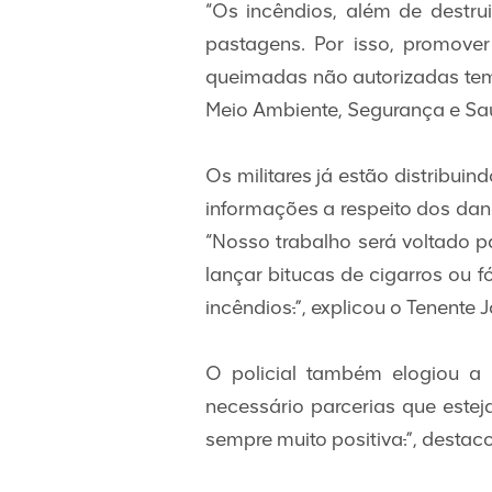
“Os incêndios, além de destru
pastagens. Por isso, promov
queimadas não autorizadas tem 
Meio Ambiente, Segurança e Saú
Os militares já estão distribui
informações a respeito dos da
“Nosso trabalho será voltado p
lançar bitucas de cigarros ou 
incêndios
.
”, explicou o Tenente J
O policial também elogiou a 
necessário parcerias que est
sempre muito positiva
.
”, destac