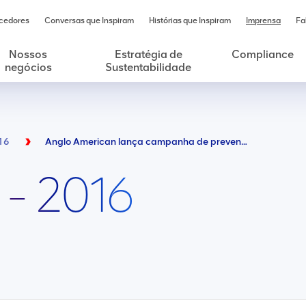
cedores
Conversas que Inspiram
Histórias que Inspiram
Imprensa
Fa
Nossos
Estratégia de
Compliance
negócios
Sustentabilidade
16
Anglo American lança campanha de prevenção a queimadas
 - 2016