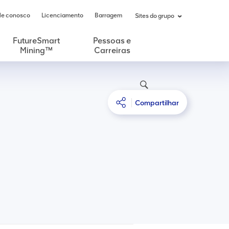
le conosco
Licenciamento
Barragem
Sites do grupo
FutureSmart
Pessoas e
Mining™
Carreiras
Compartilhar