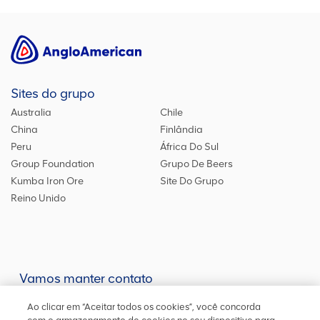
Sites do grupo
Australia
Chile
China
Finlândia
Peru
África Do Sul
Group Foundation
Grupo De Beers
Kumba Iron Ore
Site Do Grupo
Reino Unido
Vamos manter contato
Mantenha-se atualizado em nossas redes sociais ou entre em
Ao clicar em “Aceitar todos os cookies”, você concorda
contato
conosco
para outras informações